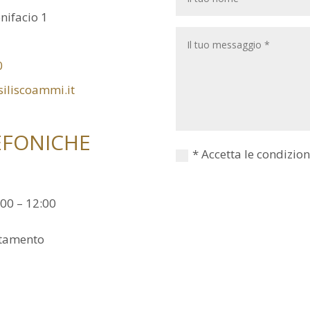
nifacio 1
0
iliscoammi.it
EFONICHE
* Accetta le condizio
:00 – 12:00
ntamento