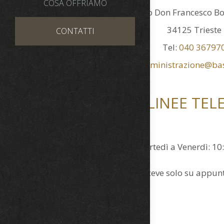
COSA OFFRIAMO
Largo Don Francesco Bo
34125 Trieste
CONTATTI
Tel:
040 36797
Email:
amministrazione@bas
ORARI LINEE TEL
Da Martedì a Venerdì: 10
Si riceve solo su appu